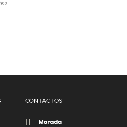
4h00
S
CONTACTOS

Morada