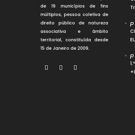
de 19 municípios de fins
T
múltiplos, pessoa coletiva de
p
direito público de natureza
C
associativa e âmbito
E
territorial, constituída desde
15 de Janeiro de 2009.
p
1
+