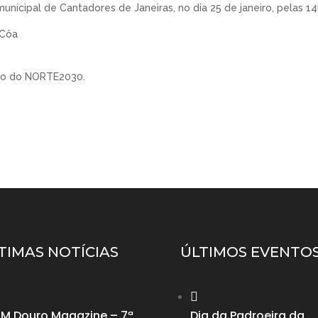
unicipal de Cantadores de Janeiras, no dia 25 de janeiro, pelas 1
 Côa
io do NORTE2030.
TIMAS NOTÍCIAS
ÚLTIMOS EVENTO

IM Douro Magazine – 7ª
Dia da Padroeira da