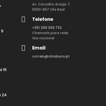
Av. Carvalho Araújo 7,
o
5000-657 Vila Real

Telefone
+351 259 309 732
 9
Chamada para rede
fixa nacional

Email
correio@cimdouro.pt
a 16
a 24