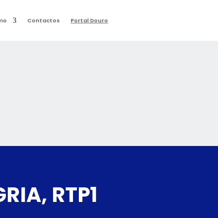
mo
Contactos
Portal Douro
RIA, RTP1