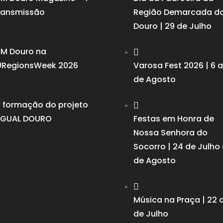
ransmissão
Região Demarcada d
Douro | 29 de Julho
IM Douro na

URegionsWeek 2026
Varosa Fest 2026 | 6 a
de Agosto
.ª formação do projeto

IGUAL DOURO
Festas em Honra de
Nossa Senhora do
Socorro | 24 de Julho 
de Agosto

Música na Praça | 22 
de Julho