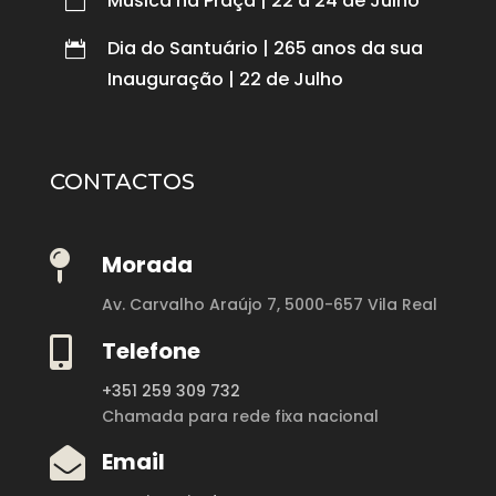
Música na Praça | 22 a 24 de Julho

Dia do Santuário | 265 anos da sua

Inauguração | 22 de Julho
CONTACTOS

Morada
Av. Carvalho Araújo 7,
5000-657 Vila Real

Telefone
+351 259 309 732
Chamada para rede fixa nacional

Email