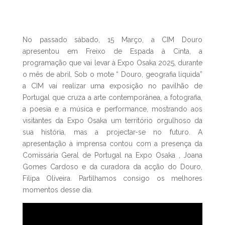
No passado sábado, 15 Março, a CIM Douro
apresentou em Freixo de Espada à Cinta, a
programação que vai levar à Expo Osaka 2025, durante
o mês de abril. Sob o mote “ Douro, geografia líquida”
a CIM vai realizar uma exposição no pavilhão de
Portugal que cruza a arte contemporânea, a fotografia,
a poesia e a música e performance, mostrando aos
visitantes da Expo Osaka um território orgulhoso da
sua história, mas a projectar-se no futuro. A
apresentação à imprensa contou com a presença da
Comissária Geral de Portugal na Expo Osaka , Joana
Gomes Cardoso e da curadora da acção do Douro,
Filipa Oliveira. Partilhamos consigo os melhores
momentos desse dia.