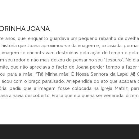
TORINHA JOANA
e anos, que, enquanto guardava um pequeno rebanho de ovelhas
 história que Joana aproximou-se da imagem e, extasiada, perm
da imagem se encontravam destruídas pela ação do tempo e pela 
em seu redor e não mais deixou de pensar no seu “tesouro”. No di
mãe, que não apreciava o facto de Joana perder tempo a fazer v
tou para a mãe: “Tá! Minha mãe! É Nossa Senhora da Lapa! Ai! 
ficou com o braço paralisado. Arrependida do ato que acabara 
ória, pediu que a imagem fosse colocada na Igreja Matriz, pa
ana a havia descoberto. Era lá que ela queria ser venerada, dizem