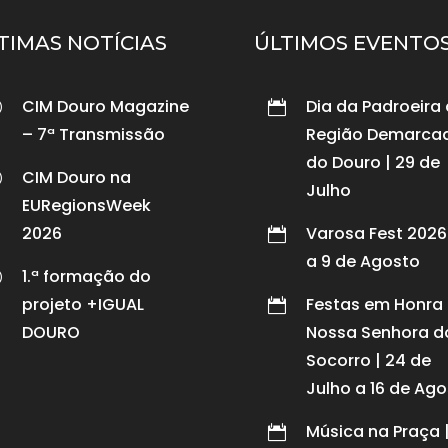
TIMAS NOTÍCIAS
ÚLTIMOS EVENTO
CIM Douro Magazine
Dia da Padroeira
p

– 7ª Transmissão
Região Demarca
do Douro | 29 de
CIM Douro na
p
Julho
EURegionsWeek
2026
Varosa Fest 2026 

a 9 de Agosto
1.ª formação do
p
projeto +IGUAL
Festas em Honra

DOURO
Nossa Senhora d
Socorro | 24 de
Julho a 16 de Ag
Música na Praça 
