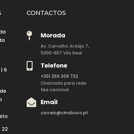
S
CONTACTOS
 da

Morada
da
Av. Carvalho Araújo 7,
5000-657 Vila Real

Telefone
| 6
+351 259 309 732
Chamada para rede
fixa nacional
 de
o

Email
correio@cimdouro.pt
osto
| 22