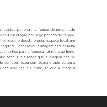
, avistou, por entre as fendas de um penedo
aneceu em oração por largo período de tempo.
humidade e decidiu erguer, naquele local, um
a seguinte, Joana levou a imagem para casa na
estidinhos para a “boneca”, atirou-a ao lume.
Que fez?”. Diz a lenda que a imagem não se
de cometer rezou com Joana e tudo voltou à
ra não ficar naquele ermo, só que a imagem
.