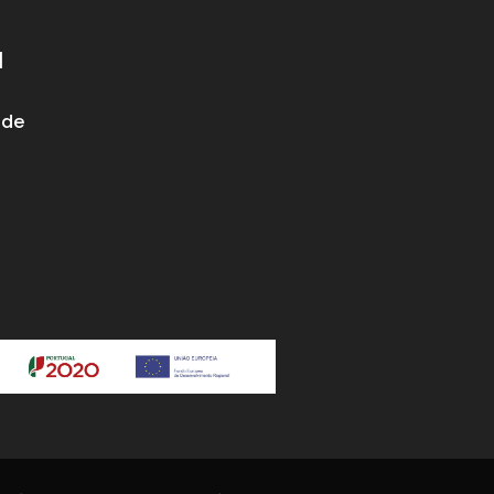
|
 de