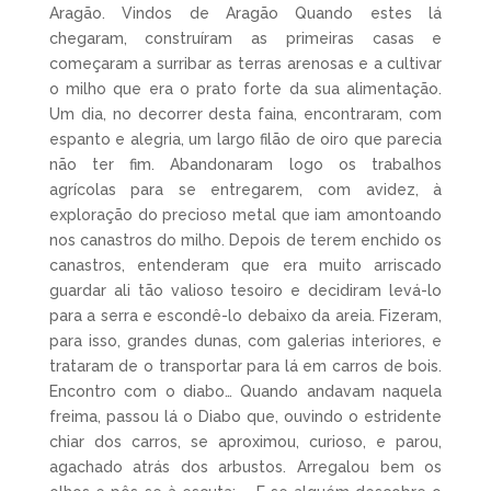
Aragão. Vindos de Aragão Quando estes lá
chegaram, construíram as primeiras casas e
começaram a surribar as terras arenosas e a cultivar
o milho que era o prato forte da sua alimentação.
Um dia, no decorrer desta faina, encontraram, com
espanto e alegria, um largo filão de oiro que parecia
não ter fim. Abandonaram logo os trabalhos
agrícolas para se entregarem, com avidez, à
exploração do precioso metal que iam amontoando
nos canastros do milho. Depois de terem enchido os
canastros, entenderam que era muito arriscado
guardar ali tão valioso tesoiro e decidiram levá-lo
para a serra e escondê-lo debaixo da areia. Fizeram,
para isso, grandes dunas, com galerias interiores, e
trataram de o transportar para lá em carros de bois.
Encontro com o diabo… Quando andavam naquela
freima, passou lá o Diabo que, ouvindo o estridente
chiar dos carros, se aproximou, curioso, e parou,
agachado atrás dos arbustos. Arregalou bem os