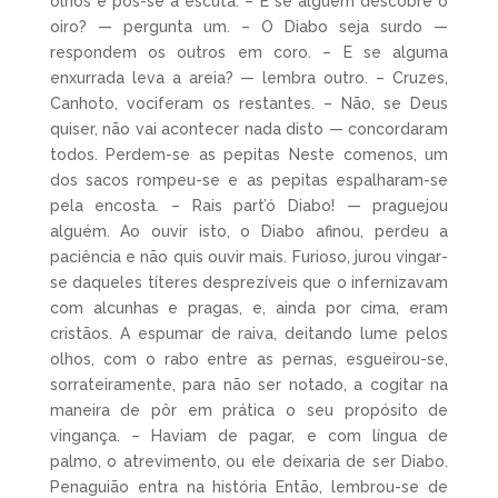
olhos e pôs-se à escuta: – E se alguém descobre o
oiro? — pergunta um. – O Diabo seja surdo —
respondem os outros em coro. – E se alguma
enxurrada leva a areia? — lembra outro. – Cruzes,
Canhoto, vociferam os restantes. – Não, se Deus
quiser, não vai acontecer nada disto — concordaram
todos. Perdem-se as pepitas Neste comenos, um
dos sacos rompeu-se e as pepitas espalharam-se
pela encosta. – Rais part’ó Diabo! — praguejou
alguém. Ao ouvir isto, o Diabo afinou, perdeu a
paciência e não quis ouvir mais. Furioso, jurou vingar-
se daqueles títeres desprezíveis que o infernizavam
com alcunhas e pragas, e, ainda por cima, eram
cristãos. A espumar de raiva, deitando lume pelos
olhos, com o rabo entre as pernas, esgueirou-se,
sorrateiramente, para não ser notado, a cogitar na
maneira de pôr em prática o seu propósito de
vingança. – Haviam de pagar, e com língua de
palmo, o atrevimento, ou ele deixaria de ser Diabo.
Penaguião entra na história Então, lembrou-se de