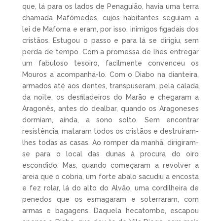
que, lá para os lados de Penaguião, havia uma terra
chamada Mafómedes, cujos habitantes seguiam a
lei de Mafoma e eram, por isso, inimigos figadais dos
cristãos. Estugou o passo e para lá se dirigiu, sem
perda de tempo. Com a promessa de lhes entregar
um fabuloso tesoiro, facilmente convenceu os
Mouros a acompanhá-lo. Com o Diabo na dianteira,
armados até aos dentes, transpuseram, pela calada
da noite, os desfiladeiros do Marão e chegaram a
Aragonês, antes do dealbar, quando os Aragoneses
dormiam, ainda, a sono solto. Sem encontrar
resistência, mataram todos os cristãos e destruíram-
lhes todas as casas. Ao romper da manhã, dirigiram-
se para o local das dunas à procura do oiro
escondido. Mas, quando começaram a revolver a
areia que o cobria, um forte abalo sacudiu a encosta
e fez rolar, lá do alto do Alvão, uma cordilheira de
penedos que os esmagaram e soterraram, com
armas e bagagens. Daquela hecatombe, escapou