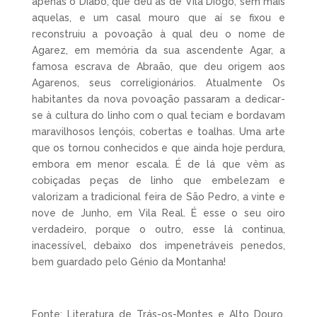
apenas o Diabo, que deu às de Vila Diogo, sem mais
aquelas, e um casal mouro que aí se fixou e
reconstruiu a povoação à qual deu o nome de
Agarez, em memória da sua ascendente Agar, a
famosa escrava de Abraão, que deu origem aos
Agarenos, seus correligionários. Atualmente Os
habitantes da nova povoação passaram a dedicar-
se à cultura do linho com o qual teciam e bordavam
maravilhosos lençóis, cobertas e toalhas. Uma arte
que os tornou conhecidos e que ainda hoje perdura,
embora em menor escala. É de lá que vêm as
cobiçadas peças de linho que embelezam e
valorizam a tradicional feira de São Pedro, a vinte e
nove de Junho, em Vila Real. É esse o seu oiro
verdadeiro, porque o outro, esse lá continua,
inacessível, debaixo dos impenetráveis penedos,
bem guardado pelo Génio da Montanha!
Fonte: Literatura de Trás-os-Montes e Alto Douro,