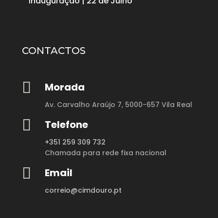
Inauguração | 22 de Julho
CONTACTOS

Morada
Av. Carvalho Araújo 7,
5000-657 Vila Real

Telefone
+351 259 309 732
Chamada para rede fixa nacional

Email
correio@cimdouro.pt