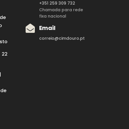
+351 259 309 732
Chamada para rede
fixa nacional
 de
o

Email
correio@cimdouro.pt
osto
| 22
|
 de