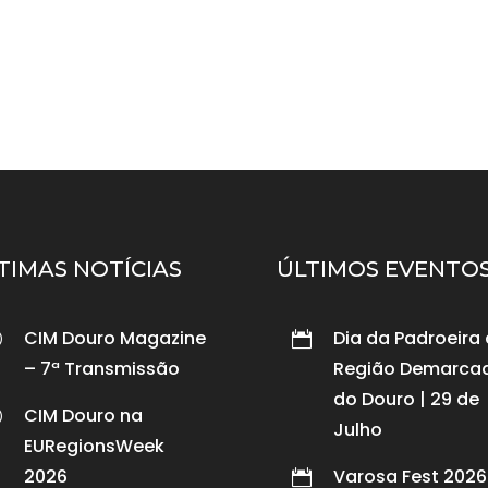
TIMAS NOTÍCIAS
ÚLTIMOS EVENTO
CIM Douro Magazine
Dia da Padroeira
p

– 7ª Transmissão
Região Demarca
do Douro | 29 de
CIM Douro na
p
Julho
EURegionsWeek
2026
Varosa Fest 2026 
