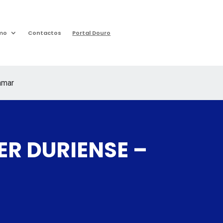
mo
Contactos
Portal Douro
amar
R DURIENSE –