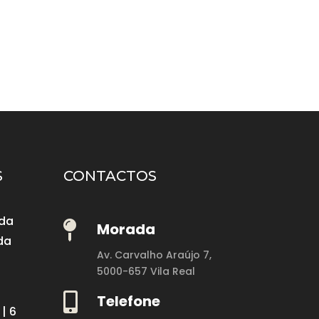
S
CONTACTOS
 da

Morada
da
Av. Carvalho Araújo 7,
5000-657 Vila Real

Telefone
| 6