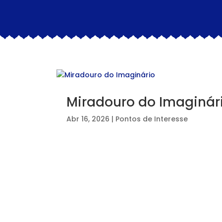
Miradouro do Imaginár
Abr 16, 2026
|
Pontos de Interesse
⠀⠀⠀⠀⠀⠀⠀⠀⠀⠀