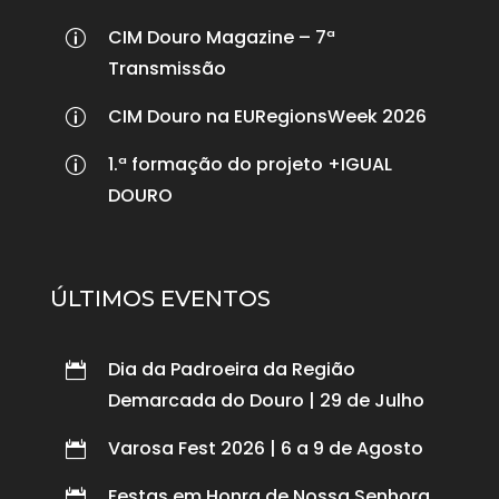
CIM Douro Magazine – 7ª
p
Transmissão
CIM Douro na EURegionsWeek 2026
p
1.ª formação do projeto +IGUAL
p
DOURO
ÚLTIMOS EVENTOS
Dia da Padroeira da Região

Demarcada do Douro | 29 de Julho
Varosa Fest 2026 | 6 a 9 de Agosto

Festas em Honra de Nossa Senhora
