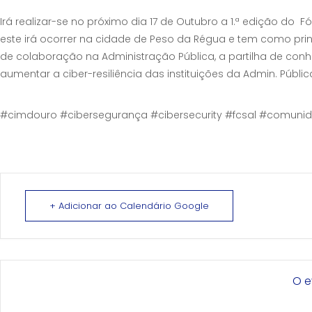
Irá realizar-se no próximo dia 17 de Outubro a 1.ª edição do
este irá ocorrer na cidade de Peso da Régua e tem como prin
de colaboração na Administração Pública, a partilha de conh
aumentar a ciber-resiliência das instituições da Admin. Públ
#cimdouro #cibersegurança #cibersecurity #fcsal #comuni
+ Adicionar ao Calendário Google
O e