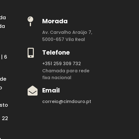
 da

Morada
da
Av. Carvalho Araújo 7,
5000-657 Vila Real

Telefone
| 6
+351 259 309 732
Chamada para rede
fixa nacional
 de
o

Email
correio@cimdouro.pt
osto
| 22