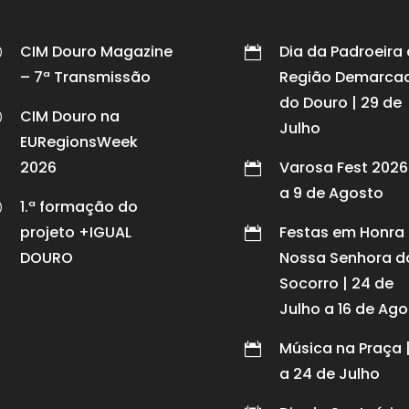
CIM Douro Magazine
Dia da Padroeira
p

– 7ª Transmissão
Região Demarca
do Douro | 29 de
CIM Douro na
p
Julho
EURegionsWeek
2026
Varosa Fest 2026 

a 9 de Agosto
1.ª formação do
p
projeto +IGUAL
Festas em Honra

DOURO
Nossa Senhora d
Socorro | 24 de
Julho a 16 de Ag
Música na Praça 

a 24 de Julho