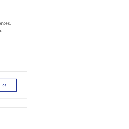
ntes,
.
 ics