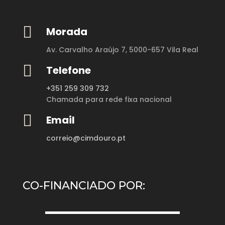

Morada
Av. Carvalho Araújo 7,
5000-657 Vila Real

Telefone
+351 259 309 732
Chamada para rede fixa nacional

Email
correio@cimdouro.pt
CO-FINANCIADO POR: