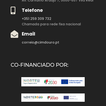
Av. Carvalho Araújo 7,
5000-657 Vila Real

Telefone
+351 259 309 732
Chamada para rede fixa nacional

Email
correio@cimdouro.pt
CO-FINANCIADO POR: