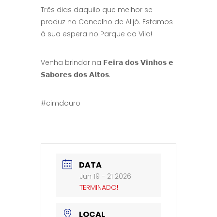
Três dias daquilo que melhor se
produz no Concelho de Alijó. Estamos
à sua espera no Parque da Vila!
Venha brindar na 𝗙𝗲𝗶𝗿𝗮 𝗱𝗼𝘀 𝗩𝗶𝗻𝗵𝗼𝘀 𝗲
𝗦𝗮𝗯𝗼𝗿𝗲𝘀 𝗱𝗼𝘀 𝗔𝗹𝘁𝗼𝘀.
#cimdouro
DATA
Jun 19 - 21 2026
TERMINADO!
LOCAL