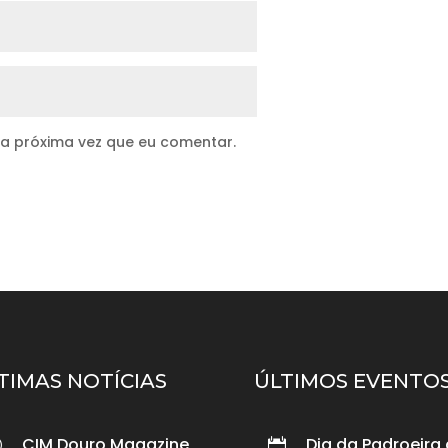
 a próxima vez que eu comentar.
TIMAS NOTÍCIAS
ÚLTIMOS EVENTO
CIM Douro Magazine
Dia da Padroeira
p
