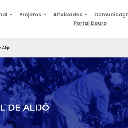
nal
Projetos
Atividades
Comunicaç
Portal Douro
 Alijó
L DE ALIJÓ