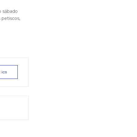
o sábado
 petiscos,
 ics