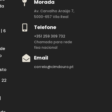

Morada
da
Av. Carvalho Araújo 7,
5000-657 Vila Real

Telefone
| 6
+351 259 309 732
Chamada para rede
fixa nacional
 de
o

Email
correio@cimdouro.pt
osto
| 22
|