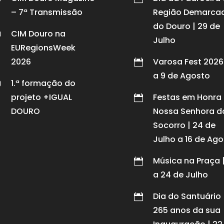
– 7ª Transmissão
Região Demarca
do Douro | 29 de
CIM Douro na
p
Julho
EURegionsWeek
2026
Varosa Fest 2026 

a 9 de Agosto
1.ª formação do
p
projeto +IGUAL
Festas em Honra

DOURO
Nossa Senhora d
Socorro | 24 de
Julho a 16 de Ag
Música na Praça 

a 24 de Julho
Dia do Santuário 

265 anos da sua