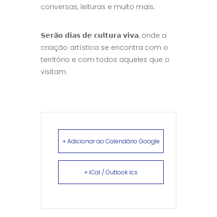
conversas, leituras e muito mais.
𝗦𝗲𝗿𝗮̃𝗼 𝗱𝗶𝗮𝘀 𝗱𝗲 𝗰𝘂𝗹𝘁𝘂𝗿𝗮 𝘃𝗶𝘃𝗮, onde a
criação artística se encontra com o
território e com todos aqueles que o
visitam.
+ Adicionar ao Calendário Google
+ iCal / Outlook ics